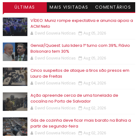
ÚLTIMAS
MAIS VISITADAS
COMENTÁRIOS
VÍDEO: Muniz rompe expectativa e anuncia apoio a
ACM Neto
David Gouveia Notícias
Aug 05, 2026
Genial/Quaest: Lula lidera 1º turno com 39%; Flávio
Bolsonaro tem 30%
David Gouveia Notícias
Aug 05, 2026
Cinco suspeitos de ataque a tiros são presos em
Lauro de Freitas
David Gouveia Notícias
Aug 04, 2026
Ação apreende cerca de uma tonelada de
cocaína no Porto de Salvador
David Gouveia Notícias
Aug 02, 2026
Gás de cozinha deve ficar mais barato na Bahia a
partir de segunda-feira
David Gouveia Notícias
Aug 02, 2026