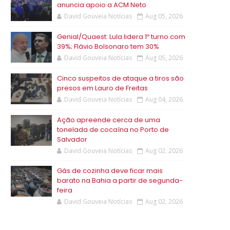
anuncia apoio a ACM Neto
David Gouveia Notícias
Aug 05, 2026
Genial/Quaest: Lula lidera 1º turno com
39%; Flávio Bolsonaro tem 30%
David Gouveia Notícias
Aug 05, 2026
Cinco suspeitos de ataque a tiros são
presos em Lauro de Freitas
David Gouveia Notícias
Aug 04, 2026
Ação apreende cerca de uma
tonelada de cocaína no Porto de
Salvador
David Gouveia Notícias
Aug 02, 2026
Gás de cozinha deve ficar mais
barato na Bahia a partir de segunda-
feira
David Gouveia Notícias
Aug 02, 2026