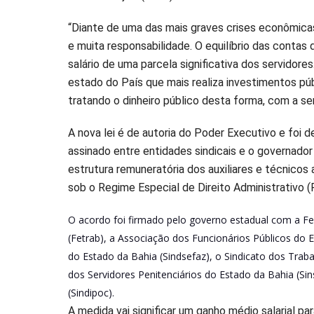
“Diante de uma das mais graves crises econômicas 
e muita responsabilidade. O equilíbrio das conta
salário de uma parcela significativa dos servido
estado do País que mais realiza investimentos púb
tratando o dinheiro público desta forma, com a ser
A nova lei é de autoria do Poder Executivo e foi 
assinado entre entidades sindicais e o governador 
estrutura remuneratória dos auxiliares e técnicos 
sob o Regime Especial de Direito Administrativo (
O acordo foi firmado pelo governo estadual com a F
(Fetrab), a Associação dos Funcionários Públicos do 
do Estado da Bahia (Sindsefaz), o Sindicato dos Trab
dos Servidores Penitenciários do Estado da Bahia (Sins
(Sindipoc).
A medida vai significar um ganho médio salarial pa