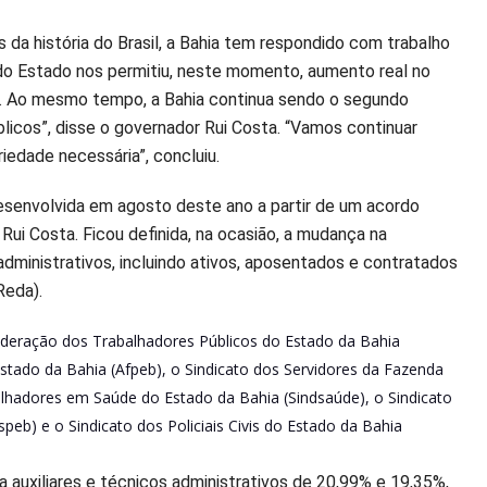
da história do Brasil, a Bahia tem respondido com trabalho
s do Estado nos permitiu, neste momento, aumento real no
res. Ao mesmo tempo, a Bahia continua sendo o segundo
licos”, disse o governador Rui Costa. “Vamos continuar
iedade necessária”, concluiu.
desenvolvida em agosto deste ano a partir de um acordo
Rui Costa. Ficou definida, na ocasião, a mudança na
administrativos, incluindo ativos, aposentados e contratados
Reda).
ederação dos Trabalhadores Públicos do Estado da Bahia
Estado da Bahia (Afpeb), o Sindicato dos Servidores da Fazenda
alhadores em Saúde do Estado da Bahia (Sindsaúde), o Sindicato
peb) e o Sindicato dos Policiais Civis do Estado da Bahia
ra auxiliares e técnicos administrativos de 20,99% e 19,35%,