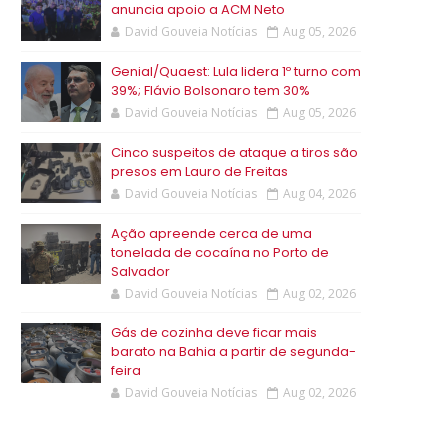
anuncia apoio a ACM Neto
David Gouveia Notícias
Aug 05, 2026
Genial/Quaest: Lula lidera 1º turno com
39%; Flávio Bolsonaro tem 30%
David Gouveia Notícias
Aug 05, 2026
Cinco suspeitos de ataque a tiros são
presos em Lauro de Freitas
David Gouveia Notícias
Aug 04, 2026
Ação apreende cerca de uma
tonelada de cocaína no Porto de
Salvador
David Gouveia Notícias
Aug 02, 2026
Gás de cozinha deve ficar mais
barato na Bahia a partir de segunda-
feira
David Gouveia Notícias
Aug 02, 2026