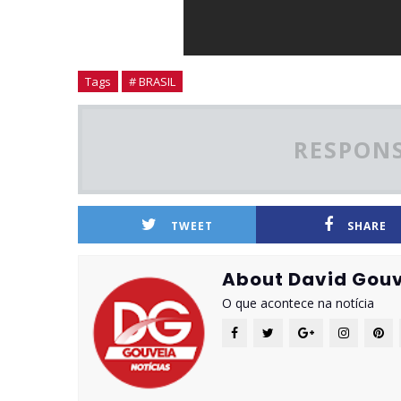
Tags
# BRASIL
RESPONS
TWEET
SHARE
About David Gouv
O que acontece na notícia