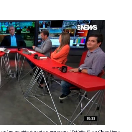
hatsApp ao vido durante o programa "Estúdio I", da GloboNews,