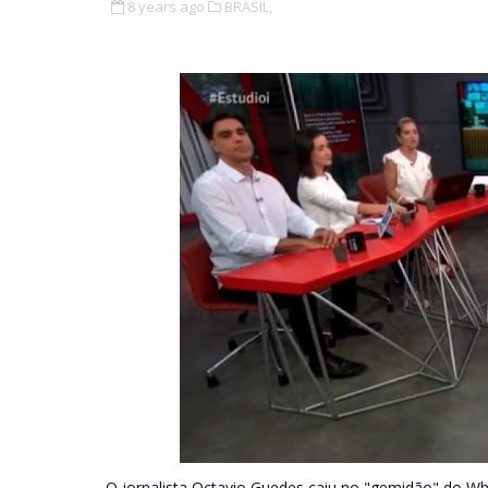
8 years ago
BRASIL,
O jornalista Octavio Guedes caiu no "gemidão" do W