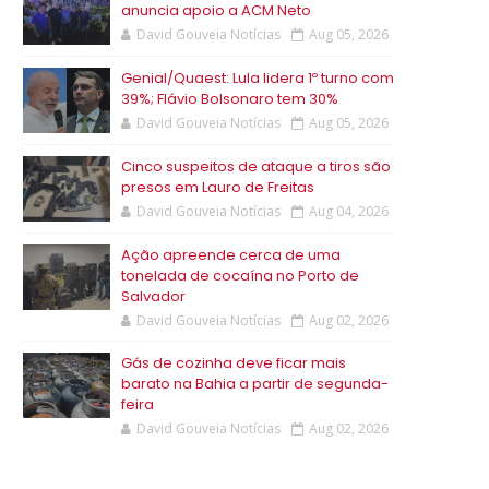
anuncia apoio a ACM Neto
David Gouveia Notícias
Aug 05, 2026
Genial/Quaest: Lula lidera 1º turno com
39%; Flávio Bolsonaro tem 30%
David Gouveia Notícias
Aug 05, 2026
Cinco suspeitos de ataque a tiros são
presos em Lauro de Freitas
David Gouveia Notícias
Aug 04, 2026
Ação apreende cerca de uma
tonelada de cocaína no Porto de
Salvador
David Gouveia Notícias
Aug 02, 2026
Gás de cozinha deve ficar mais
barato na Bahia a partir de segunda-
feira
David Gouveia Notícias
Aug 02, 2026