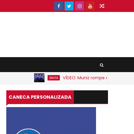
VÍDEO: Muniz rompe expectativa e anu
BAHIA
CANECA PERSONALIZADA