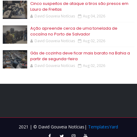
Cinco suspeitos de ataque a tiros são presos em
Lauro de Freitas
David Gouveia Notícias
Aug 04, 2026
Ação apreende cerca de uma tonelada de
cocaína no Porto de Salvador
David Gouveia Notícias
Aug 02, 2026
Gás de cozinha deve ficar mais barato na Bahia a
partir de segunda-feira
David Gouveia Notícias
Aug 02, 2026
2021 | © David Gouveia Notícias|
TemplatesYard