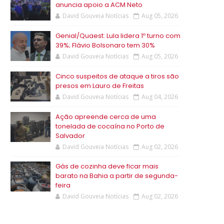
anuncia apoio a ACM Neto
David Gouveia Notícias
Aug 05, 2026
Genial/Quaest: Lula lidera 1º turno com
39%; Flávio Bolsonaro tem 30%
David Gouveia Notícias
Aug 05, 2026
Cinco suspeitos de ataque a tiros são
presos em Lauro de Freitas
David Gouveia Notícias
Aug 04, 2026
Ação apreende cerca de uma
tonelada de cocaína no Porto de
Salvador
David Gouveia Notícias
Aug 02, 2026
Gás de cozinha deve ficar mais
barato na Bahia a partir de segunda-
feira
David Gouveia Notícias
Aug 02, 2026