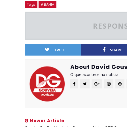
Tags
# BAHIA
RESPONS
TWEET
SHARE
About David Gouv
O que acontece na notícia
Newer Article