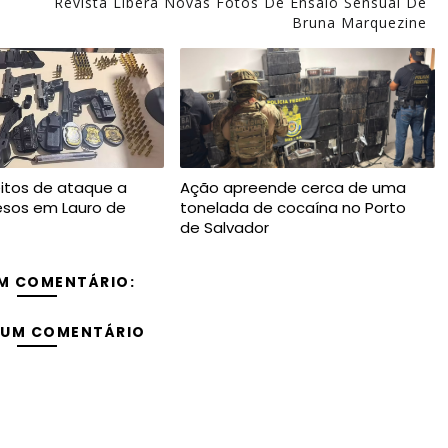
Revista Libera Novas Fotos De Ensaio Sensual De
Bruna Marquezine
itos de ataque a
Ação apreende cerca de uma
resos em Lauro de
tonelada de cocaína no Porto
de Salvador
M COMENTÁRIO:
 UM COMENTÁRIO