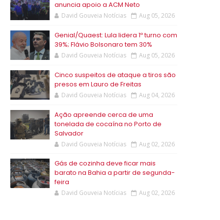
anuncia apoio a ACM Neto
David Gouveia Notícias
Aug 05, 2026
Genial/Quaest: Lula lidera 1º turno com
39%; Flávio Bolsonaro tem 30%
David Gouveia Notícias
Aug 05, 2026
Cinco suspeitos de ataque a tiros são
presos em Lauro de Freitas
David Gouveia Notícias
Aug 04, 2026
Ação apreende cerca de uma
tonelada de cocaína no Porto de
Salvador
David Gouveia Notícias
Aug 02, 2026
Gás de cozinha deve ficar mais
barato na Bahia a partir de segunda-
feira
David Gouveia Notícias
Aug 02, 2026