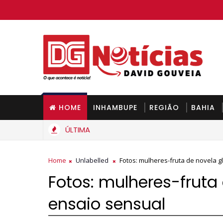
HOME
INHAMBUPE
REGIÃO
BAHIA
ÚLTIMA
de cozinha deve ficar mais barato na Bahia a partir de segunda-
Home
Unlabelled
Fotos: mulheres-fruta de novela g
Fotos: mulheres-fruta
ensaio sensual