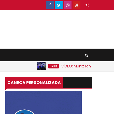
VÍDEO: Muniz rompe expectativa e anunc
BAHIA
CANECA PERSONALIZADA