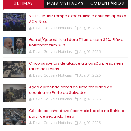
ÚLTIMAS
MAIS VISITADAS
COMENTÁRIOS
VÍDEO: Muniz rompe expectativa e anuncia apoio a
ACM Neto
David Gouveia Notícias
Aug 05, 2026
Genial/Quaest: Lula lidera 1º turno com 39%; Flávio
Bolsonaro tem 30%
David Gouveia Notícias
Aug 05, 2026
Cinco suspeitos de ataque a tiros são presos em
Lauro de Freitas
David Gouveia Notícias
Aug 04, 2026
Ação apreende cerca de uma tonelada de
cocaína no Porto de Salvador
David Gouveia Notícias
Aug 02, 2026
Gás de cozinha deve ficar mais barato na Bahia a
partir de segunda-feira
David Gouveia Notícias
Aug 02, 2026