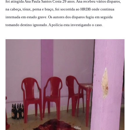
foi atingida Ana Paula Santos Costa 29 anos. Ana recebeu vários disparos,
na cabeça, tórax, perna e braço, foi socorrida ao HRDB onde continua
internada em estado grave. Os autores dos disparos fugiu em seguida
tomando destino ignorado. A polícia esta investigando o caso.