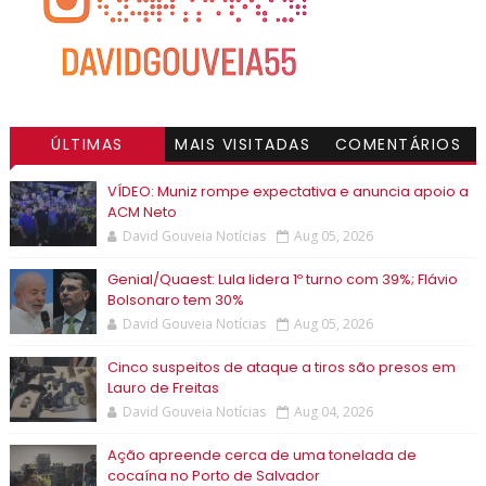
ÚLTIMAS
MAIS VISITADAS
COMENTÁRIOS
VÍDEO: Muniz rompe expectativa e anuncia apoio a
ACM Neto
David Gouveia Notícias
Aug 05, 2026
Genial/Quaest: Lula lidera 1º turno com 39%; Flávio
Bolsonaro tem 30%
David Gouveia Notícias
Aug 05, 2026
Cinco suspeitos de ataque a tiros são presos em
Lauro de Freitas
David Gouveia Notícias
Aug 04, 2026
Ação apreende cerca de uma tonelada de
cocaína no Porto de Salvador