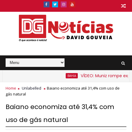
VÍDEO: Muniz rompe expecta
BAHIA
ais barato na Bahia a partir de segunda-feira
Home
Unlabelled
Baiano economiza até 31,4% com uso de
gás natural
Baiano economiza até 31,4% com
uso de gás natural