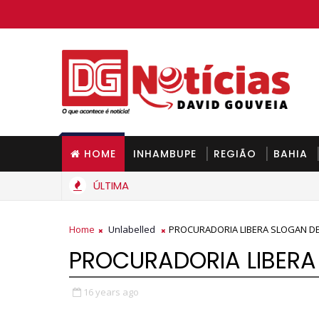
HOME
INHAMBUPE
REGIÃO
BAHIA
ÚLTIMA
Gás de cozinha deve ficar mais barato na Bahia a partir 
BAHIA
Home
Unlabelled
PROCURADORIA LIBERA SLOGAN DE 
PROCURADORIA LIBERA 
16 years ago