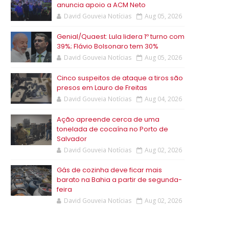
anuncia apoio a ACM Neto
David Gouveia Notícias
Aug 05, 2026
Genial/Quaest: Lula lidera 1º turno com
39%; Flávio Bolsonaro tem 30%
David Gouveia Notícias
Aug 05, 2026
Cinco suspeitos de ataque a tiros são
presos em Lauro de Freitas
David Gouveia Notícias
Aug 04, 2026
Ação apreende cerca de uma
tonelada de cocaína no Porto de
Salvador
David Gouveia Notícias
Aug 02, 2026
Gás de cozinha deve ficar mais
barato na Bahia a partir de segunda-
feira
David Gouveia Notícias
Aug 02, 2026