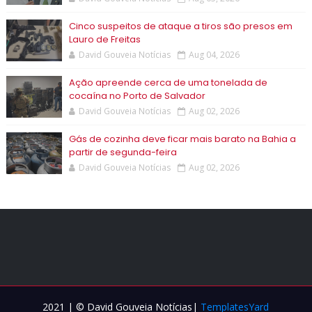
Cinco suspeitos de ataque a tiros são presos em
Lauro de Freitas
David Gouveia Notícias
Aug 04, 2026
Ação apreende cerca de uma tonelada de
cocaína no Porto de Salvador
David Gouveia Notícias
Aug 02, 2026
Gás de cozinha deve ficar mais barato na Bahia a
partir de segunda-feira
David Gouveia Notícias
Aug 02, 2026
2021 | © David Gouveia Notícias|
TemplatesYard