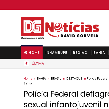
HOME
INHAMBUPE
REGIÃO
BAHIA
ÚLTIMA
ais barato na Bahia a partir de segunda-feira
Home
BAHIA
BRASIL
DESTAQUE
Polícia Federa
Bahia
Polícia Federal defla
sexual infantojuvenil 