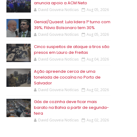
anuncia apoio a ACM Neto
David Gouveia Notícias
Aug 05, 2026
Genial/Quaest: Lula lidera 1º turno com
39%; Flávio Bolsonaro tem 30%
David Gouveia Notícias
Aug 05, 2026
Cinco suspeitos de ataque a tiros são
presos em Lauro de Freitas
David Gouveia Notícias
Aug 04, 2026
Ação apreende cerca de uma
tonelada de cocaína no Porto de
Salvador
David Gouveia Notícias
Aug 02, 2026
Gás de cozinha deve ficar mais
barato na Bahia a partir de segunda-
feira
David Gouveia Notícias
Aug 02, 2026