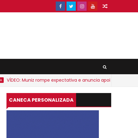
ÍDEO: Muniz rompe expectativa e anuncia apoio a ACM Neto
CANECA PERSONALIZADA