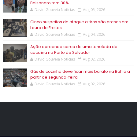
Bolsonaro tem 30%
David Gouveia Notícias
Aug 05, 2026
Cinco suspeitos de ataque a tiros são presos em
Lauro de Freitas
David Gouveia Notícias
Aug 04, 2026
Ação apreende cerca de uma tonelada de
cocaína no Porto de Salvador
David Gouveia Notícias
Aug 02, 2026
Gás de cozinha deve ficar mais barato na Bahia a
partir de segunda-feira
David Gouveia Notícias
Aug 02, 2026