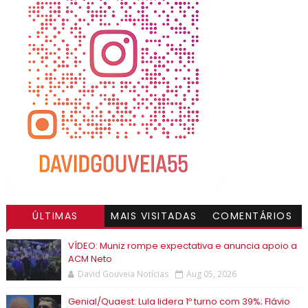
ÚLTIMAS
MAIS VISITADAS
COMENTÁRIOS
VÍDEO: Muniz rompe expectativa e anuncia apoio a
ACM Neto
David Gouveia Notícias
Aug 05, 2026
Genial/Quaest: Lula lidera 1º turno com 39%; Flávio