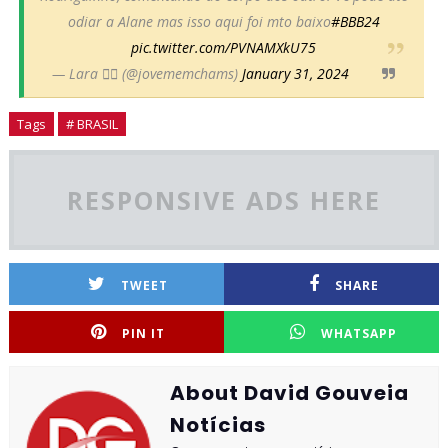
odiar a Alane mas isso aqui foi mto baixo
#BBB24
pic.twitter.com/PVNAMXkU75
— Lara 🏳️‍🌈 (@jovememchams)
January 31, 2024
Tags
# BRASIL
RESPONSIVE ADS HERE
TWEET
SHARE
PIN IT
WHATSAPP
About David Gouveia
Notícias