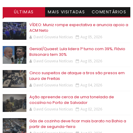
ÚLTIMAS
MAIS VISITADAS
COMENTÁRIOS
VÍDEO: Muniz rompe expectativa e anuncia apoio a
ACM Neto
David Gouveia Notícias
Aug 05, 2026
Genial/Quaest: Lula lidera 1º turno com 39%; Flávio
Bolsonaro tem 30%
David Gouveia Notícias
Aug 05, 2026
Cinco suspeitos de ataque a tiros são presos em
Lauro de Freitas
David Gouveia Notícias
Aug 04, 2026
Ação apreende cerca de uma tonelada de
cocaína no Porto de Salvador
David Gouveia Notícias
Aug 02, 2026
Gás de cozinha deve ficar mais barato na Bahia a
partir de segunda-feira