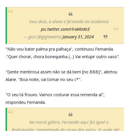
meu deus, a alane e fernanda na academia
pic.twitter.com/rlrakKnKcE
— gica (@gigitweeta)
January 31, 2024
"Não vou bater palma pra palhaça", continuou Fernanda.
."Quer chorar, chora bonequinha (...) Vai entupir outro vaso".
"Gente mentirosa assim não se dá bem [no BBB]", alertou
Alane. "Boa noite, vai tomar no seu c*".
"O seu tá frouxo. Vamos costurar essa remenda aí",
respondeu Fernanda.
Na moral galera, Fernanda aqui fez igual o
Rodriguinho, comentando do corpo dos outro. Vc pode até