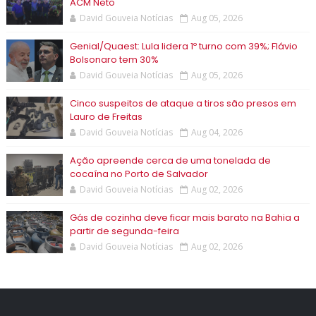
ACM Neto
David Gouveia Notícias
Aug 05, 2026
Genial/Quaest: Lula lidera 1º turno com 39%; Flávio
Bolsonaro tem 30%
David Gouveia Notícias
Aug 05, 2026
Cinco suspeitos de ataque a tiros são presos em
Lauro de Freitas
David Gouveia Notícias
Aug 04, 2026
Ação apreende cerca de uma tonelada de
cocaína no Porto de Salvador
David Gouveia Notícias
Aug 02, 2026
Gás de cozinha deve ficar mais barato na Bahia a
partir de segunda-feira
David Gouveia Notícias
Aug 02, 2026