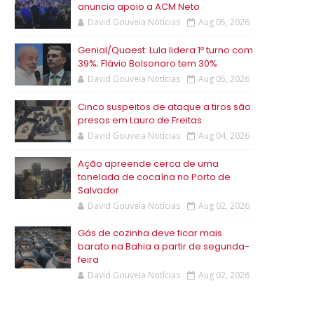
anuncia apoio a ACM Neto
David Gouveia Notícias
Aug 05, 2026
Genial/Quaest: Lula lidera 1º turno com
39%; Flávio Bolsonaro tem 30%
David Gouveia Notícias
Aug 05, 2026
Cinco suspeitos de ataque a tiros são
presos em Lauro de Freitas
David Gouveia Notícias
Aug 04, 2026
Ação apreende cerca de uma
tonelada de cocaína no Porto de
Salvador
David Gouveia Notícias
Aug 02, 2026
Gás de cozinha deve ficar mais
barato na Bahia a partir de segunda-
feira
David Gouveia Notícias
Aug 02, 2026