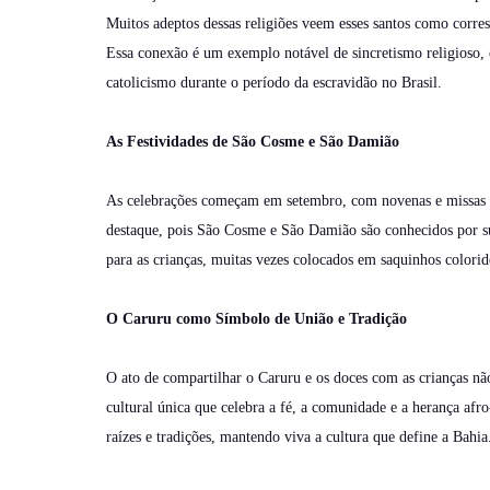
Muitos adeptos dessas religiões veem esses santos como corres
Essa conexão é um exemplo notável de sincretismo religioso, 
catolicismo durante o período da escravidão no Brasil.
As Festividades de São Cosme e São Damião
As celebrações começam em setembro, com novenas e missas e
destaque, pois São Cosme e São Damião são conhecidos por sua
para as crianças, muitas vezes colocados em saquinhos colori
O Caruru como Símbolo de União e Tradição
O ato de compartilhar o Caruru e os doces com as crianças nã
cultural única que celebra a fé, a comunidade e a herança af
raízes e tradições, mantendo viva a cultura que define a Bahia