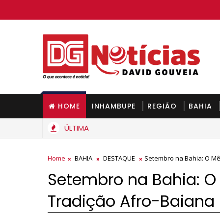
HOME
INHAMBUPE
REGIÃO
BAHIA
ÚLTIMA
ás de cozinha deve ficar mais barato na Bahia a partir de segun
Home
BAHIA
DESTAQUE
Setembro na Bahia: O Mê
Setembro na Bahia: O
Tradição Afro-Baiana