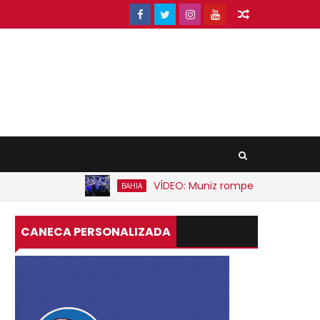
VÍDEO: Muniz rompe expectativa e anu
BAHIA
CANECA PERSONALIZADA