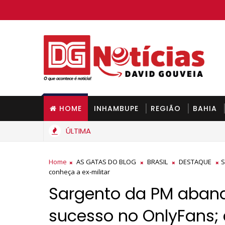
HOME
INHAMBUPE
REGIÃO
BAHIA
ÚLTIMA
eve ficar mais barato na Bahia a partir de segunda-feira
Home
AS GATAS DO BLOG
BRASIL
DESTAQUE
S
conheça a ex-militar
Sargento da PM aband
sucesso no OnlyFans; 