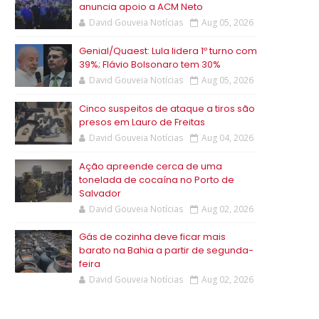
anuncia apoio a ACM Neto
David Gouveia Notícias
Aug 05, 2026
Genial/Quaest: Lula lidera 1º turno com
39%; Flávio Bolsonaro tem 30%
David Gouveia Notícias
Aug 05, 2026
Cinco suspeitos de ataque a tiros são
presos em Lauro de Freitas
David Gouveia Notícias
Aug 04, 2026
Ação apreende cerca de uma
tonelada de cocaína no Porto de
Salvador
David Gouveia Notícias
Aug 02, 2026
Gás de cozinha deve ficar mais
barato na Bahia a partir de segunda-
feira
David Gouveia Notícias
Aug 02, 2026