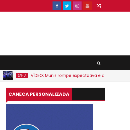
VÍDEO: Muniz rompe expectativa e anuncia apoio a A
BAHIA
CANECA PERSONALIZADA