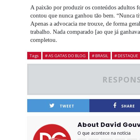
A paixão por produzir os conteúdos adultos fo
contou que nunca ganhou tão bem. “Nunca ti
Apenas a advocacia me trouxe, de forma geral
trabalho. Nada comparado [ao que já ganhava
completou.
Tags
# AS GATAS DO BLOG
# BRASIL
# DESTAQUE
RESPONS
TWEET
SHARE
About David Gouv
O que acontece na notícia