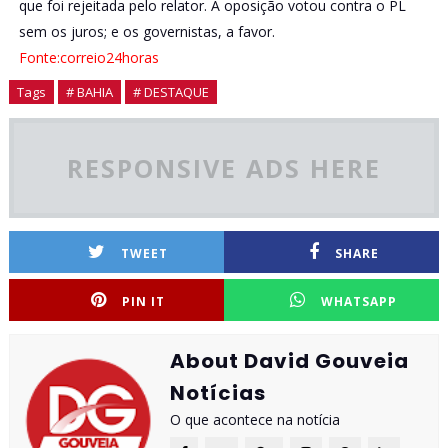
que foi rejeitada pelo relator. A oposição votou contra o PL
sem os juros; e os governistas, a favor.
Fonte:correio24horas
Tags
# BAHIA
# DESTAQUE
RESPONSIVE ADS HERE
TWEET
SHARE
PIN IT
WHATSAPP
About David Gouveia
Notícias
O que acontece na notícia