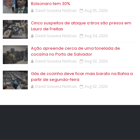
Bolsonaro tem 30%
David Gouveia Notícias
Aug 05, 2026
Cinco suspeitos de ataque a tiros são presos em
Lauro de Freitas
David Gouveia Notícias
Aug 04, 2026
Ação apreende cerca de uma tonelada de
cocaína no Porto de Salvador
David Gouveia Notícias
Aug 02, 2026
Gás de cozinha deve ficar mais barato na Bahia a
partir de segunda-feira
David Gouveia Notícias
Aug 02, 2026