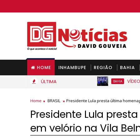
HOME
INHAMBUPE
REGIÃO
BAHIA
ÚLTIMA
VÍDEO: Muniz 
BAHIA
Home
BRASIL
Presidente Lula presta última homenag
Presidente Lula pres
em velório na Vila Bel