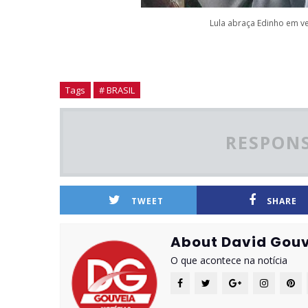
Lula abraça Edinho em ve
Tags
# BRASIL
RESPONS
TWEET
SHARE
About David Gouv
O que acontece na notícia