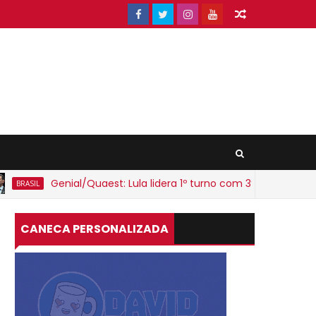
Genial/Quaest: Lula lidera 1º turno com 39%; Flávio Bolsonaro
CANECA PERSONALIZADA