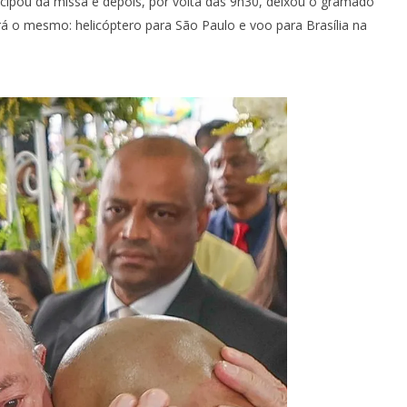
icipou da missa e depois, por volta das 9h30, deixou o gramado
erá o mesmo: helicóptero para São Paulo e voo para Brasília na