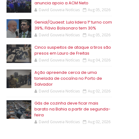
anuncia apoio a ACM Neto
David Gouveia Notícias
Aug 05, 2026
Genial/Quaest: Lula lidera 1º turno com
39%; Flávio Bolsonaro tem 30%
David Gouveia Notícias
Aug 05, 2026
Cinco suspeitos de ataque a tiros são
presos em Lauro de Freitas
David Gouveia Notícias
Aug 04, 2026
Ação apreende cerca de uma
tonelada de cocaína no Porto de
Salvador
David Gouveia Notícias
Aug 02, 2026
Gás de cozinha deve ficar mais
barato na Bahia a partir de segunda-
feira
David Gouveia Notícias
Aug 02, 2026