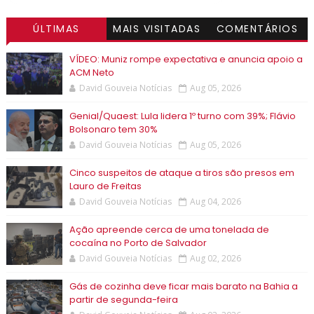
ÚLTIMAS
MAIS VISITADAS
COMENTÁRIOS
VÍDEO: Muniz rompe expectativa e anuncia apoio a
ACM Neto
David Gouveia Notícias
Aug 05, 2026
Genial/Quaest: Lula lidera 1º turno com 39%; Flávio
Bolsonaro tem 30%
David Gouveia Notícias
Aug 05, 2026
Cinco suspeitos de ataque a tiros são presos em
Lauro de Freitas
David Gouveia Notícias
Aug 04, 2026
Ação apreende cerca de uma tonelada de
cocaína no Porto de Salvador
David Gouveia Notícias
Aug 02, 2026
Gás de cozinha deve ficar mais barato na Bahia a
partir de segunda-feira