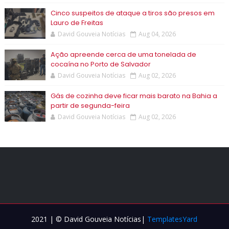
Cinco suspeitos de ataque a tiros são presos em
Lauro de Freitas
David Gouveia Notícias
Aug 04, 2026
Ação apreende cerca de uma tonelada de
cocaína no Porto de Salvador
David Gouveia Notícias
Aug 02, 2026
Gás de cozinha deve ficar mais barato na Bahia a
partir de segunda-feira
David Gouveia Notícias
Aug 02, 2026
2021 | © David Gouveia Notícias|
TemplatesYard