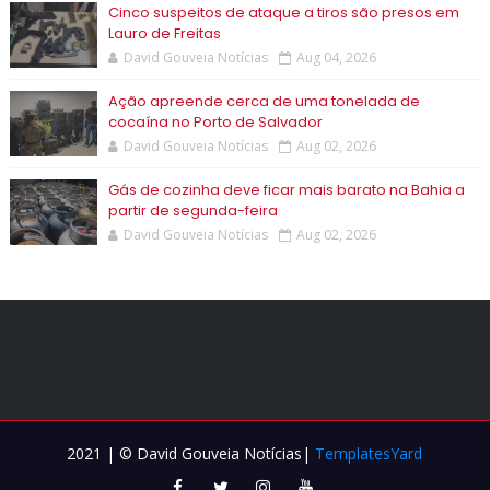
Cinco suspeitos de ataque a tiros são presos em
Lauro de Freitas
David Gouveia Notícias
Aug 04, 2026
Ação apreende cerca de uma tonelada de
cocaína no Porto de Salvador
David Gouveia Notícias
Aug 02, 2026
Gás de cozinha deve ficar mais barato na Bahia a
partir de segunda-feira
David Gouveia Notícias
Aug 02, 2026
2021 | © David Gouveia Notícias|
TemplatesYard