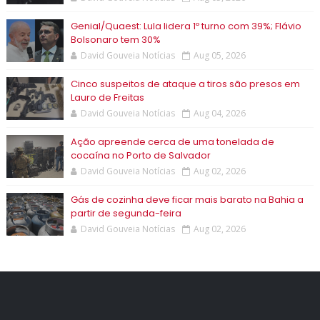
Genial/Quaest: Lula lidera 1º turno com 39%; Flávio
Bolsonaro tem 30%
David Gouveia Notícias
Aug 05, 2026
Cinco suspeitos de ataque a tiros são presos em
Lauro de Freitas
David Gouveia Notícias
Aug 04, 2026
Ação apreende cerca de uma tonelada de
cocaína no Porto de Salvador
David Gouveia Notícias
Aug 02, 2026
Gás de cozinha deve ficar mais barato na Bahia a
partir de segunda-feira
David Gouveia Notícias
Aug 02, 2026