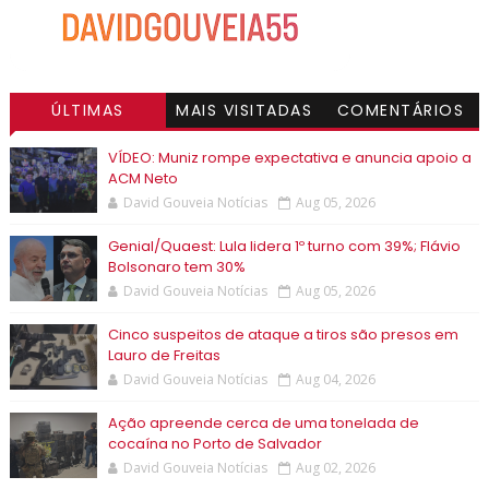
ÚLTIMAS
MAIS VISITADAS
COMENTÁRIOS
VÍDEO: Muniz rompe expectativa e anuncia apoio a
ACM Neto
David Gouveia Notícias
Aug 05, 2026
Genial/Quaest: Lula lidera 1º turno com 39%; Flávio
Bolsonaro tem 30%
David Gouveia Notícias
Aug 05, 2026
Cinco suspeitos de ataque a tiros são presos em
Lauro de Freitas
David Gouveia Notícias
Aug 04, 2026
Ação apreende cerca de uma tonelada de
cocaína no Porto de Salvador
David Gouveia Notícias
Aug 02, 2026