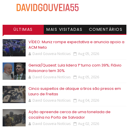
ÚLTIMAS
MAIS VISITADAS
COMENTÁRIOS
VÍDEO: Muniz rompe expectativa e anuncia apoio a
ACM Neto
David Gouveia Notícias
Aug 05, 2026
Genial/Quaest: Lula lidera 1º turno com 39%; Flávio
Bolsonaro tem 30%
David Gouveia Notícias
Aug 05, 2026
Cinco suspeitos de ataque a tiros são presos em
Lauro de Freitas
David Gouveia Notícias
Aug 04, 2026
Ação apreende cerca de uma tonelada de
cocaína no Porto de Salvador
David Gouveia Notícias
Aug 02, 2026