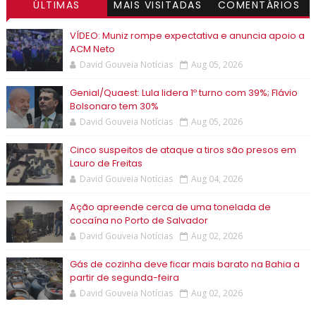
ÚLTIMAS
MAIS VISITADAS
COMENTÁRIOS
VÍDEO: Muniz rompe expectativa e anuncia apoio a
ACM Neto
David Gouveia Notícias
Aug 05, 2026
Genial/Quaest: Lula lidera 1º turno com 39%; Flávio
Bolsonaro tem 30%
David Gouveia Notícias
Aug 05, 2026
Cinco suspeitos de ataque a tiros são presos em
Lauro de Freitas
David Gouveia Notícias
Aug 04, 2026
Ação apreende cerca de uma tonelada de
cocaína no Porto de Salvador
David Gouveia Notícias
Aug 02, 2026
Gás de cozinha deve ficar mais barato na Bahia a
partir de segunda-feira
David Gouveia Notícias
Aug 02, 2026