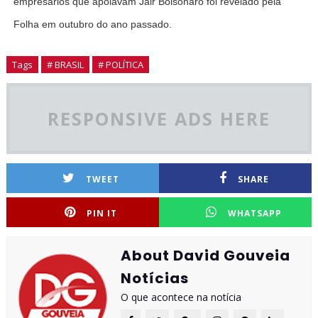
empresários que apoiavam Jair Bolsonaro foi revelado pela
Folha em outubro do ano passado.
Tags
# BRASIL
# POLÍTICA
RESPONSIVE ADS HERE
TWEET
SHARE
PIN IT
WHATSAPP
About David Gouveia
Notícias
O que acontece na notícia