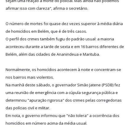
sejam uma reação à morte do policial. Mas ainda não podemos
afirmar isso com clareza", afirma o secretário.
O número de mortes foi quase dez vezes superior à média diária
de homicídios em Belém, que é de três casos.
O perfil dos crimes também fugiu do padrão usual: a maioria
aconteceu durante a tarde de sexta e em 16 bairros diferentes de
Belém, além das cidades de Ananindeua e Marituba.
Normalmente, os homicídios acontecem à noite e concentram-se
nos bairros mais violentos.
Na manhã deste sábado, o governador Simão Jatene (PSDB) fez
uma reunião de emergência com a cúpula segurança pública e
determinou "apuração rigorosa" dos crimes pelas corregedorias
das polícias civil e militar.
Em nota, o governo informou que "não tolera" a ocorrência dos
homicídios em número acima da média usual.