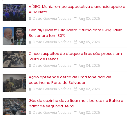
VÍDEO: Muniz rompe expectativa e anuncia apoio a
ACM Neto
David Gouveia Notícias
Aug 05, 2026
Genial/Quaest: Lula lidera 1º turno com 39%; Flávio
Bolsonaro tem 30%
David Gouveia Notícias
Aug 05, 2026
Cinco suspeitos de ataque a tiros são presos em
Lauro de Freitas
David Gouveia Notícias
Aug 04, 2026
Ação apreende cerca de uma tonelada de
cocaína no Porto de Salvador
David Gouveia Notícias
Aug 02, 2026
Gás de cozinha deve ficar mais barato na Bahia a
partir de segunda-feira
David Gouveia Notícias
Aug 02, 2026