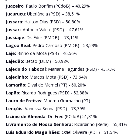
Juazeiro
: Paulo Bonfim (PCdoB) – 40,29%
Jucuruçu
: Uberlândia (PSD) – 38,51%
Jussara
: Hailton Dias (PSD) – 50,80%
Jussari
: Antonio Valete (PSD) – 47,61%
Jussiape
: Dr. Éder (PMDB) – 78,11%
Lagoa Real:
Pedro Cardoso (PMDB) - 53,23%
Laje:
Binho da Mota (PSB) - 46,56%
Lajedão
: Betão (DEM) - 50,98%
Lajedo do Tabocal
: Mariane Fagundes (PSD) - 43,73%
Lajedinho:
Marcos Mota (PSD) - 73,64%
Lamarão
: Dival de Memel (PT) - 60,20%
Lapão
: Ricardo Rodrigues (PSD) - 52,88%
Lauro de Freitas
: Moema Gramacho (PT)
Lençóis:
Vanessa Senna (PSD) - 73,39%
Licínio de Almeida
: Dr. Fred (PCdoB) 51,81%
Livramento de Nossa Senhora:
Ricardinho (Rede) - 55,31%
Luis Eduardo Magalhães:
Oziel Oliveira (PDT) - 51,54%