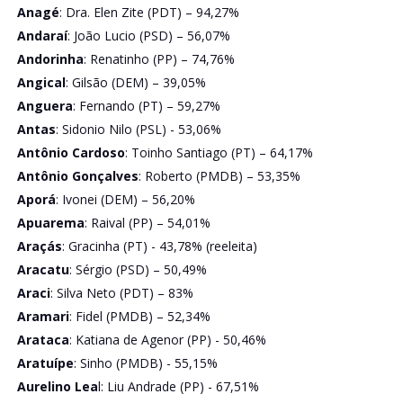
Anagé
: Dra. Elen Zite (PDT) – 94,27%
Andaraí
: João Lucio (PSD) – 56,07%
Andorinha
: Renatinho (PP) – 74,76%
Angical
: Gilsão (DEM) – 39,05%
Anguera
: Fernando (PT) – 59,27%
Antas
: Sidonio Nilo (PSL) - 53,06%
Antônio Cardoso
: Toinho Santiago (PT) – 64,17%
Antônio Gonçalves
: Roberto (PMDB) – 53,35%
Aporá
: Ivonei (DEM) – 56,20%
Apuarema
: Raival (PP) – 54,01%
Araçás
: Gracinha (PT) - 43,78% (reeleita)
Aracatu
: Sérgio (PSD) – 50,49%
Araci
: Silva Neto (PDT) – 83%
Aramari
: Fidel (PMDB) – 52,34%
Arataca
: Katiana de Agenor (PP) - 50,46%
Aratuípe
: Sinho (PMDB) - 55,15%
Aurelino Lea
l: Liu Andrade (PP) - 67,51%