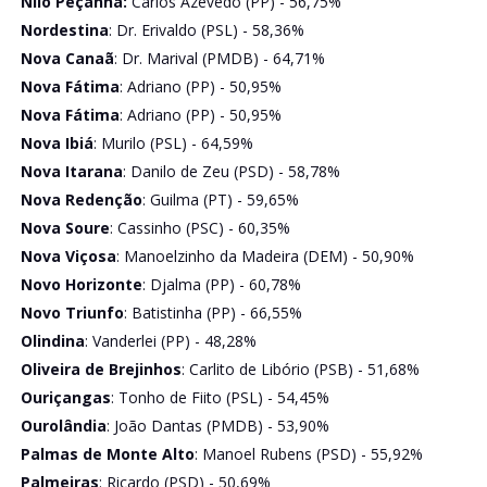
Nilo Peçanha:
Carlos Azevedo (PP) - 56,75%
Nordestina
: Dr. Erivaldo (PSL) - 58,36%
Nova Canaã
: Dr. Marival (PMDB) - 64,71%
Nova Fátima
: Adriano (PP) - 50,95%
Nova Fátima
: Adriano (PP) - 50,95%
Nova Ibiá
: Murilo (PSL) - 64,59%
Nova Itarana
: Danilo de Zeu (PSD) - 58,78%
Nova Redenção
: Guilma (PT) - 59,65%
Nova Soure
: Cassinho (PSC) - 60,35%
Nova Viçosa
: Manoelzinho da Madeira (DEM) - 50,90%
Novo Horizonte
: Djalma (PP) - 60,78%
Novo Triunfo
: Batistinha (PP) - 66,55%
Olindina
: Vanderlei (PP) - 48,28%
Oliveira de Brejinhos
: Carlito de Libório (PSB) - 51,68%
Ouriçangas
: Tonho de Fiito (PSL) - 54,45%
Ourolândia
: João Dantas (PMDB) - 53,90%
Palmas de Monte Alto
: Manoel Rubens (PSD) - 55,92%
Palmeiras
: Ricardo (PSD) - 50,69%