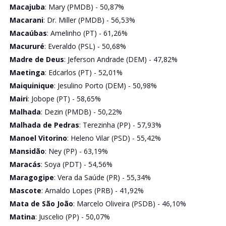
Macajuba
: Mary (PMDB) - 50,87%
Macarani
: Dr. Miller (PMDB) - 56,53%
Macaúbas
: Amelinho (PT) - 61,26%
Macururé
: Everaldo (PSL) - 50,68%
Madre de Deus
: Jeferson Andrade (DEM) - 47,82%
Maetinga
: Edcarlos (PT) - 52,01%
Maiquinique
: Jesulino Porto (DEM) - 50,98%
Mairi
: Jobope (PT) - 58,65%
Malhada
: Dezin (PMDB) - 50,22%
Malhada de Pedras
: Terezinha (PP) - 57,93%
Manoel Vitorino
: Heleno Vilar (PSD) - 55,42%
Mansidão
: Ney (PP) - 63,19%
Maracás
: Soya (PDT) - 54,56%
Maragogipe
: Vera da Saúde (PR) - 55,34%
Mascote
: Arnaldo Lopes (PRB) - 41,92%
Mata de São João
: Marcelo Oliveira (PSDB) - 46,10%
Matina
: Juscelio (PP) - 50,07%