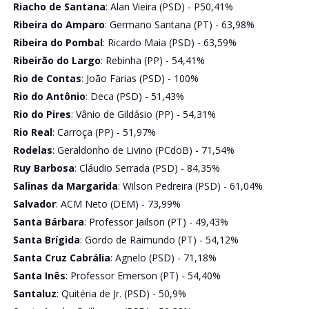
Riacho de Santana
: Alan Vieira (PSD) - P50,41%
Ribeira do Amparo
: Germano Santana (PT) - 63,98%
Ribeira do Pombal
: Ricardo Maia (PSD) - 63,59%
Ribeirão do Largo
: Rebinha (PP) - 54,41%
Rio de Contas
: João Farias (PSD) - 100%
Rio do Antônio
: Deca (PSD) - 51,43%
Rio do Pires
: Vânio de Gildásio (PP) - 54,31%
Rio Real
: Carroça (PP) - 51,97%
Rodelas
: Geraldonho de Livino (PCdoB) - 71,54%
Ruy Barbosa
: Cláudio Serrada (PSD) - 84,35%
Salinas da Margarida
: Wilson Pedreira (PSD) - 61,04%
Salvador
: ACM Neto (DEM) - 73,99%
Santa Bárbara
: Professor Jailson (PT) - 49,43%
Santa Brígida
: Gordo de Raimundo (PT) - 54,12%
Santa Cruz Cabrália
: Agnelo (PSD) - 71,18%
Santa Inês
: Professor Emerson (PT) - 54,40%
Santaluz
: Quitéria de Jr. (PSD) - 50,9%