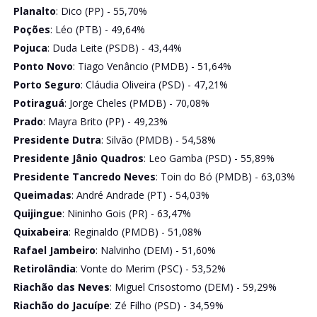
Planalto
: Dico (PP) - 55,70%
Poções
: Léo (PTB) - 49,64%
Pojuca
: Duda Leite (PSDB) - 43,44%
Ponto Novo
: Tiago Venâncio (PMDB) - 51,64%
Porto Seguro
: Cláudia Oliveira (PSD) - 47,21%
Potiraguá
: Jorge Cheles (PMDB) - 70,08%
Prado
: Mayra Brito (PP) - 49,23%
Presidente Dutra
: Silvão (PMDB) - 54,58%
Presidente Jânio Quadros
: Leo Gamba (PSD) - 55,89%
Presidente Tancredo Neves
: Toin do Bó (PMDB) - 63,03%
Queimadas
: André Andrade (PT) - 54,03%
Quijingue
: Nininho Gois (PR) - 63,47%
Quixabeira
: Reginaldo (PMDB) - 51,08%
Rafael Jambeiro
: Nalvinho (DEM) - 51,60%
Retirolândia
: Vonte do Merim (PSC) - 53,52%
Riachão das Neves
: Miguel Crisostomo (DEM) - 59,29%
Riachão do Jacuípe
: Zé Filho (PSD) - 34,59%