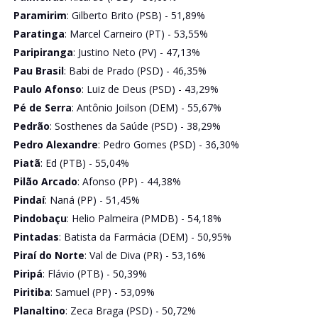
Paramirim
: Gilberto Brito (PSB) - 51,89%
Paratinga
: Marcel Carneiro (PT) - 53,55%
Paripiranga
: Justino Neto (PV) - 47,13%
Pau Brasil
: Babi de Prado (PSD) - 46,35%
Paulo Afonso
: Luiz de Deus (PSD) - 43,29%
Pé de Serra
: Antônio Joilson (DEM) - 55,67%
Pedrão
: Sosthenes da Saúde (PSD) - 38,29%
Pedro Alexandre
: Pedro Gomes (PSD) - 36,30%
Piatã
: Ed (PTB) - 55,04%
Pilão Arcado
: Afonso (PP) - 44,38%
Pindaí
: Naná (PP) - 51,45%
Pindobaçu
: Helio Palmeira (PMDB) - 54,18%
Pintadas
: Batista da Farmácia (DEM) - 50,95%
Piraí do Norte
: Val de Diva (PR) - 53,16%
Piripá
: Flávio (PTB) - 50,39%
Piritiba
: Samuel (PP) - 53,09%
Planaltino
: Zeca Braga (PSD) - 50,72%