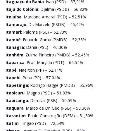
Itaguaçu da Bahia
: Ivan (PSD) – 57,91%
Itaju do Colônia
: Djalma (PSDB) – 56,82%
Itajuípe
: Marcone Amaral (PSD) – 52,51%
Itamaraju
: Dr. Marcelo (PSDB) – 46,42%
Itamari
: Paloma (PSL) – 52,73%
Itambé
: Eduardo Gama (PMDB) – 52,33%
Itanagra
: Dania (PSL) – 46,30%
Itanhém
: Zulma Pinheiro (PMDB) – 52,45%
Itaparica
: Prof. Marylda (PDT) – 66,54%
Itapé
: Naeliton (PP) – 52,11%
Itapebi
: Peba (PP) – 57,04%
Itapetinga
: Rodrigo Hagge (PMDB) – 55,96%
Itapicuru
: Magno (PSD) – 51,83%
Itapitanga
: Dernival (PSB) – 50,59%
Itaquara
: Marco de Dr. Geo (PSB) – 50,36%
Itarantim
: Paulo Construção (DEM) – 51,30%
Itatim
: Tingão (PSD) – 72,54%
Itiruçu
: Lorenna Di Gregório (PRB) – 63%