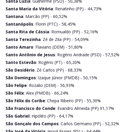
Santa Luzia
: Guilherme (PSD) - 50,38%
Santa Maria da Vitória
: Renatinho (PP) - 44,73%
Santana
: Marcão (PP) - 60,52%
Santanópolis
: Florin (PTC) - 58,45%
Santa Rita de Cássia
: Romualdo (PP) - 52,16%
Santa Terezinha
: Zé de Zila (PP) - 54,09%
Santo Amaro
: Flaviano (DEM) - 51,80%
Santo Antônio de Jesus
: Rogério Andrade (PSD) - 57,52%
Santo Estevão
: Rogério (PT) - 65,20%
São Desidério
: Zé Carlos (PP) - 68,33%
São Domingos
: Izaque Júnior (PMDB) - 50,15%
São Felipe
: Rozalio (DEM) - 56,93%
São Félix
: Alex (PMDB) - 66,24%
São Félix do Coribe
: Chepa Ribeiro (PP) - 55,30%
São Francisco do Conde
: Evandro Almeida (PP) 91,17%
São Gabriel
: Hipólito (PP) - 64,17%
São Gonçalo dos Campos
: Carlos Germano (PP) - 52,32%
São José da Vitória
: Jeová Nunes (PSL) - 64,44%