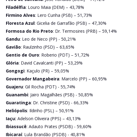
Filadélfia
: Louro Maia (DEM) – 43,78%
Firmino Alves
: Lero Cunha (PSB) – 51,73%
Floresta Azul
: Gicelia de Garrafão (PSB) – 47,30%
Formosa do Rio Preto
: Dr. Termosires (PRB) – 59,14%
Gandu
: Leo de Neco (PP) - 50,21%
Gavião
: Raulzinho (PSD) – 63,65%
Gentio de Ouro
: Roberio (PDT) – 51,72%
Glória
: David Cavalcanti (PP) – 53,29%
Gongogi
: Kaçulo (PR) – 59,05%
Governador Mangabeira
: Marcelo (PP) – 60,95%
Guajeru
: Gil Rocha (PDT) - 55,74%
Guanambi
: Jairo Magalhães (PSB) - 50,85%
Guaratinga
: Dr. Christine (PSD) - 66,33%
Heliópolis
: Ildinho (PSL) – 50,91%
Iaçu:
Adelson Oliveira (PPS) – 43,13%
Ibiassucê
: Adauto Prates (PSDB) - 59,60%
Ibicaraí
: Lula Brandão (PSDB) - 40,81%