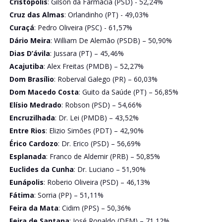
Cristópolis
: Gilson da Farmácia (PSD) - 52,24%
Cruz das Almas
: Orlandinho (PT) - 49,03%
Curaçá
: Pedro Oliveira (PSC) - 61,57%
Dário Meira
: William De Alemão (PSDB) – 50,90%
Dias D’ávila
: Jussara (PT) – 45,46%
Acajutiba
: Alex Freitas (PMDB) – 52,27%
Dom Brasílio
: Roberval Galego (PR) – 60,03%
Dom Macedo Costa
: Guito da Saúde (PT) – 56,85%
Elísio Medrado
: Robson (PSD) – 54,66%
Encruzilhada
: Dr. Lei (PMDB) – 43,52%
Entre Rios
: Elizio Simões (PDT) – 42,90%
Érico Cardozo
: Dr. Erico (PSD) – 56,69%
Esplanada
: Franco de Aldemir (PRB) – 50,85%
Euclides da Cunha
: Dr. Luciano – 51,90%
Eunápolis
: Roberio Oliveira (PSD) – 46,13%
Fátima
: Sorria (PP) – 51,11%
Feira da Mata
: Cidim (PPS) – 50,36%
Feira de Santana
: José Ronaldo (DEM) – 71,12%