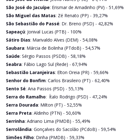
São José do Jacuípe
: Erismar de Amadinho (PV) - 51,69%
São Miguel das Matas
: Zé Renato (PP) - 39,27%
São Sebastião do Passé
: Dr. Breno (PSD) - 42,82%
Sapeaçú
: Jonival Lucas (PTB) - 100%
Sátiro Dias
: Marivaldo Alves (DEM) - 54,08%
Saubara
: Márcia de Bolinha (PTdoB) - 54,57%
Saúde
: Sérgio Passos (PSDB) - 58,18%
Seabra
: Fábio Lago Sul (Rede) - 67,94%
Sebastião Laranjeiras
: Elton Oreia (PR) - 59,66%
Senhor do Bonfim
: Carlos Brasileiro (PT) - 62,40%
Sento Sé
: Ana Passos (PSD) - 55,13%
Serra do Ramalho
: Ítalo Rodrigo (PSD) - 47,24%
Serra Dourada
: Milton (PT) - 52,55%
Serra Preta
: Aldinho (PTN) - 50,60%
Serrinha
: Adriano Lima (PMDB) - 55,49%
Serrolândia
: Gonçalves do Sacolão (PCdoB) - 59,54%
Simões Filho
: Dinha (PMDB) - 59,33%