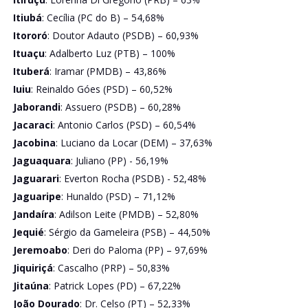
Itiubá
: Cecília (PC do B) – 54,68%
Itororó
: Doutor Adauto (PSDB) – 60,93%
Ituaçu
: Adalberto Luz (PTB) – 100%
Ituberá
: Iramar (PMDB) – 43,86%
Iuiu
: Reinaldo Góes (PSD) – 60,52%
Jaborandi
: Assuero (PSDB) – 60,28%
Jacaraci
: Antonio Carlos (PSD) – 60,54%
Jacobina
: Luciano da Locar (DEM) – 37,63%
Jaguaquara
: Juliano (PP) - 56,19%
Jaguarari
: Everton Rocha (PSDB) - 52,48%
Jaguaripe
: Hunaldo (PSD) – 71,12%
Jandaíra
: Adilson Leite (PMDB) – 52,80%
Jequié
: Sérgio da Gameleira (PSB) – 44,50%
Jeremoabo
: Deri do Paloma (PP) – 97,69%
Jiquiriçá
: Cascalho (PRP) – 50,83%
Jitaúna
: Patrick Lopes (PD) – 67,22%
João Dourado
: Dr. Celso (PT) – 52,33%