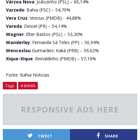
Várzea Nova
: Joãozinho (PSL) – 60,14%
Varzedo
: Bahia (PSC) – 54,70%
Vera Cruz
: Vinicius (PMDB) - 44,88%
Vareda
: Dinoel (PR) – 54,14%
Wagner
: Elter Bastos (PSL) – 53,30%
Wanderley
: Fernanda Sá Teles (PP) – 50,94%
Wenceslau
Guimarães: Kaká (PRB) – 59,62%
Xique-Xique
: Reinaldinho (PMDB) – 57,16%
Fonte: Bahia Noticias
Tags
# BAHIA
RESPONSIVE ADS HERE
TWEET
SHARE