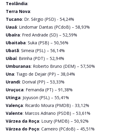
Teolândia
:
Terra Nova
:
Tucano
: Dr. Sérgio (PSD) - 54,24%
Uauá
: Lindomar Dantas (PCdoB) – 58,93%
Ubaíra
: Fred Andrade (SD) – 52,59%
Ubaitaba
: Suka (PSB) – 50,56%
Ubatã
: Simeia (PSL) – 56,14%
Uibaí
: Birinha (PDT) – 52,94%
Umburanas
: Roberto Bruno (DEM) – 57,50%
Una
: Tiago de Dejair (PP) – 38,04%
Urandi
: Dorival (PP) – 53,33%
Uruçuca
: Fernanda (PT) – 91,38%
Utinga
: Joyuson (PSL) – 55,41%
Valença
: Ricardo Moura (PMDB) - 33,12%
Valente
: Marcos Adriano (PSDB) – 53,61%
Várzea da Roça
: Loury (PMDB) – 50,92%
Várzea do Poço
: Carneiro (PCdoB) – 45,51%