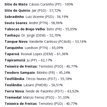
Sítio do Mato
: Cássio Cursinho (PP) - 100%
Sítio do Quinto
: Jair (PSD) - 57,72%
Sobradinho
: Luiz Vicente (PSD) - 56,19%
Souto Soares
: André (PTN) - 58,96%
Tabocas do Brejo Velho
: Beto (PR) – 55,05%
Tanhaçu
: Dr. Jorge (DEM) – 52,70%
Tanque Novo
: Vanderlei Cardoso (PCdoB) – 53,16%
Tanquinho
: Luedson (PTN) – 65,09%
Taperoá
: Rosival Lopes (DEM) – 61,36%
Tapiramutá
: Ju (PP) – 62,17%
Teixeira de Freitas:
Temoteo (PSD) - 40,77%
Teodoro Sampaio
: Bitinho (PR) – 45,24%
Teofilândia
: Tércio Nunes (PDT) – 55,18%
Teolândia
: Lázaro (PMDB) – 56,51%
Terra Nova
: Neide de Paizinho (PDT) – 63,92%
Tremedal
: Márcio Ferraz (PSD) – 51,33%
Teixeira de Freitas
: Temoteo (PSD) - 40,77%