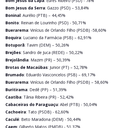
Bom Jesus da Lapa
: Eures Ribeiro (PSD) - 78%
Bom Jesus da Serra
: Gazzo (PSD) – 53,84%
Boninal
: Aurélio (PTB) – 44,45%
Bonito
: Reinan de Lourinho (PSD) - 50,71%
Buerarema
: Vinícius de Orlando Filho (PSDB) -58,60%
Boquira
: Luciano da Farmácia (PSB) – 62,91%
Botuporã
: Tavim (DEM) – 50,26%
Brejões
: Sandro de Juca (REDE) – 50,22%
Brejolândia
: Mazim (PR) – 50,39%
Brotas de Macaúbas
: Junior (PT) – 52,78%
Brumado
: Eduardo Vasconcelos (PSB) – 69,17%
Buerarema
: Vinícius de Orlando Filho (PSDB) – 58,60%
Buritirama
: Dedê (PP) – 51,39%
Caatiba
: Tânia Ribeira (PR) - 52,42%
Cabaceiras do Paraguaçu
: Abel (PTB) - 50,04%
Cachoeira
: Tato (PSDB) - 62,60%
Caculé
: Beto Maradona (DEM) - 50,44%
Caem
: Gilberto Matos (PMDB) - 51,37%