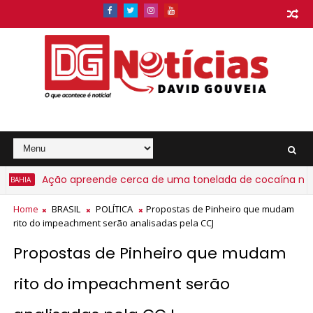
Ação apreende cerca de uma tonelada de cocaína no Porto
IA
Home
BRASIL
POLÍTICA
Propostas de Pinheiro que mudam
rito do impeachment serão analisadas pela CCJ
Propostas de Pinheiro que mudam
rito do impeachment serão