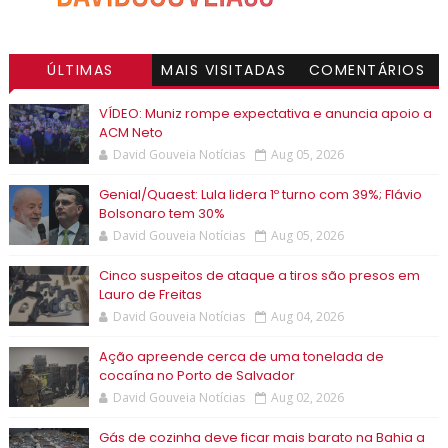
ÚLTIMAS
MAIS VISITADAS
COMENTÁRIOS
VÍDEO: Muniz rompe expectativa e anuncia apoio a
ACM Neto
David Gouveia Notícias
Aug 05, 2026
Genial/Quaest: Lula lidera 1º turno com 39%; Flávio
Bolsonaro tem 30%
David Gouveia Notícias
Aug 05, 2026
Cinco suspeitos de ataque a tiros são presos em
Lauro de Freitas
David Gouveia Notícias
Aug 04, 2026
Ação apreende cerca de uma tonelada de
cocaína no Porto de Salvador
David Gouveia Notícias
Aug 02, 2026
Gás de cozinha deve ficar mais barato na Bahia a