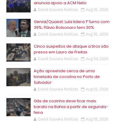
anuncia apoio a ACM Neto
David Gouveia Notícias
Aug 05, 2026
Genial/Quaest: Lula lidera 1º turno com
39%; Flávio Bolsonaro tem 30%
David Gouveia Notícias
Aug 05, 2026
Cinco suspeitos de ataque a tiros são
presos em Lauro de Freitas
David Gouveia Notícias
Aug 04, 2026
Ação apreende cerca de uma
tonelada de cocaína no Porto de
Salvador
David Gouveia Notícias
Aug 02, 2026
Gás de cozinha deve ficar mais
barato na Bahia a partir de segunda-
feira
David Gouveia Notícias
Aug 02, 2026