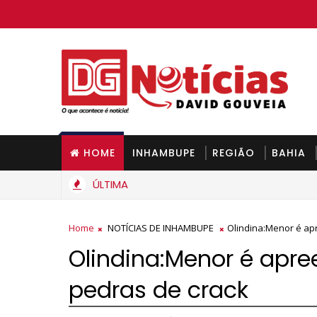
HOME
INHAMBUPE
REGIÃO
BAHIA
ÚLTIMA
Gás de cozinha deve ficar mais barato na Bahia a partir de seg
Home
NOTÍCIAS DE INHAMBUPE
Olindina:Menor é ap
Olindina:Menor é apr
pedras de crack