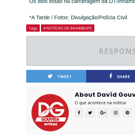
Os dois estão na carceragem da DT/Inhambu
*A Tarde / Fotos: Divulgação/Polícia Civil
Tags
# NOTÍCIAS DE INHAMBUPE
RESPONS
TWEET
SHARE
About David Gouv
O que acontece na notícia