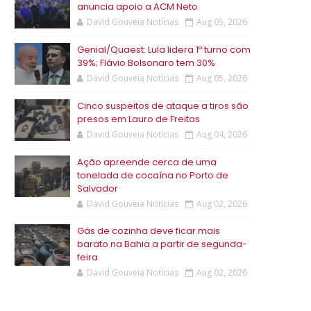
anuncia apoio a ACM Neto
David Gouveia Notícias
Aug 05, 2026
Genial/Quaest: Lula lidera 1º turno com
39%; Flávio Bolsonaro tem 30%
David Gouveia Notícias
Aug 05, 2026
Cinco suspeitos de ataque a tiros são
presos em Lauro de Freitas
David Gouveia Notícias
Aug 04, 2026
Ação apreende cerca de uma
tonelada de cocaína no Porto de
Salvador
David Gouveia Notícias
Aug 02, 2026
Gás de cozinha deve ficar mais
barato na Bahia a partir de segunda-
feira
David Gouveia Notícias
Aug 02, 2026