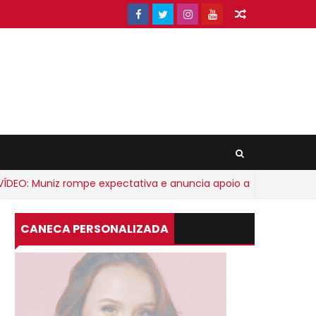
: Muniz rompe expectativa e anuncia apoio a ACM Neto
CANECA PERSONALIZADA