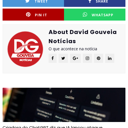
TWEET
SHARE
PIN IT
WHATSAPP
About David Gouveia
Notícias
O que acontece na notícia
Criadora do ChatGPT diz que IA lançou ataque