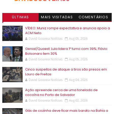
ÚLTIMAS
MAIS VISITADAS
COMENTÁRIOS
VÍDEO: Muniz rompe expectativa e anuncia apoio a
ACM Neto
David Gouveia Notícias
Aug 05, 2026
Genial/Quaest: Lula lidera 1º turno com 39%; Flávio
Bolsonaro tem 30%
David Gouveia Notícias
Aug 05, 2026
Cinco suspeitos de ataque a tiros são presos em
Lauro de Freitas
David Gouveia Notícias
Aug 04, 2026
Ação apreende cerca de uma tonelada de
cocaína no Porto de Salvador
David Gouveia Notícias
Aug 02, 2026
Gás de cozinha deve ficar mais barato na Bahia a