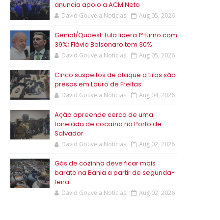
anuncia apoio a ACM Neto
David Gouveia Notícias
Aug 05, 2026
Genial/Quaest: Lula lidera 1º turno com
39%; Flávio Bolsonaro tem 30%
David Gouveia Notícias
Aug 05, 2026
Cinco suspeitos de ataque a tiros são
presos em Lauro de Freitas
David Gouveia Notícias
Aug 04, 2026
Ação apreende cerca de uma
tonelada de cocaína no Porto de
Salvador
David Gouveia Notícias
Aug 02, 2026
Gás de cozinha deve ficar mais
barato na Bahia a partir de segunda-
feira
David Gouveia Notícias
Aug 02, 2026