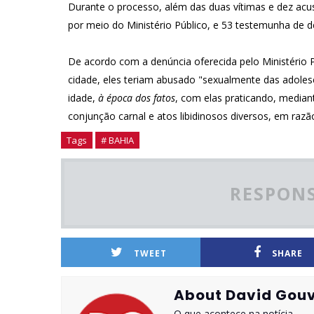
Durante o processo, além das duas vítimas e dez ac
por meio do Ministério Público, e 53 testemunha de d
De acordo com a denúncia oferecida pelo Ministério 
cidade, eles teriam abusado "sexualmente das adoles
idade,
à época dos fatos
, com elas praticando, mediant
conjunção carnal e atos libidinosos diversos, em raz
Tags
# BAHIA
RESPONS
TWEET
SHARE
About David Gouv
O que acontece na notícia