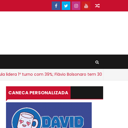
dera 1º turno com 39%; Flávio Bolsonaro tem 30%
BAHIA
CANECA PERSONALIZADA