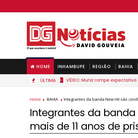
HOME
INHAMBUPE
REGIÃO
BAHIA
ÚLTIMA
VÍDEO: Muniz rompe expectativa e anu
BAHIA
Home
BAHIA
Integrantes da banda New Hit são cond
Integrantes da banda
mais de 11 anos de pr