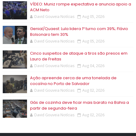
VÍDEO: Muniz rompe expectativa e anuncia apoio a
ACM Neto
David Gouveia Notícias
Aug 05, 2026
Genial/Quaest: Lula lidera 1º turno com 39%; Flávio
Bolsonaro tem 30%
David Gouveia Notícias
Aug 05, 2026
Cinco suspeitos de ataque a tiros são presos em
Lauro de Freitas
David Gouveia Notícias
Aug 04, 2026
Ação apreende cerca de uma tonelada de
cocaína no Porto de Salvador
David Gouveia Notícias
Aug 02, 2026
Gás de cozinha deve ficar mais barato na Bahia a
partir de segunda-feira
David Gouveia Notícias
Aug 02, 2026