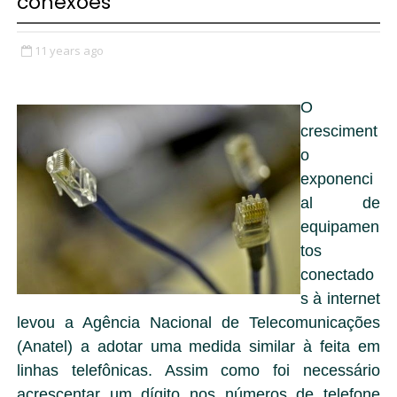
conexões
11 years ago
O
cresciment
o
exponenci
al de
equipamen
tos
conectado
s à internet
levou a Agência Nacional de Telecomunicações
(Anatel) a adotar uma medida similar à feita em
linhas telefônicas. Assim como foi necessário
acrescentar um dígito nos números de telefone