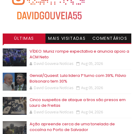
ÚLTIMAS
MAIS VISITADAS
COMENTÁRIOS
VÍDEO: Muniz rompe expectativa e anuncia apoio a
ACM Neto
David Gouveia Notícias
Aug 05, 2026
Genial/Quaest: Lula lidera 1º turno com 39%; Flávio
Bolsonaro tem 30%
David Gouveia Notícias
Aug 05, 2026
Cinco suspeitos de ataque a tiros são presos em
Lauro de Freitas
David Gouveia Notícias
Aug 04, 2026
Ação apreende cerca de uma tonelada de
cocaína no Porto de Salvador