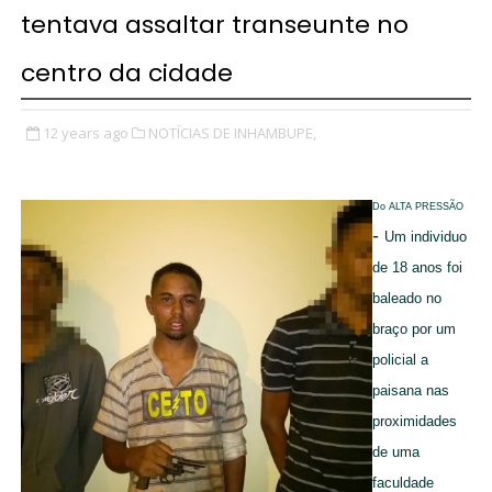
tentava assaltar transeunte no
centro da cidade
12 years ago
NOTÍCIAS DE INHAMBUPE,
Do ALTA PRESSÃO
-
Um individuo
de 18 anos foi
baleado no
braço por um
policial a
paisana nas
proximidades
de uma
faculdade