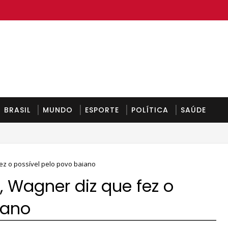
BRASIL
MUNDO
ESPORTE
POLÍTICA
SAÚDE
unda-feira
z o possível pelo povo baiano
Wagner diz que fez o
iano