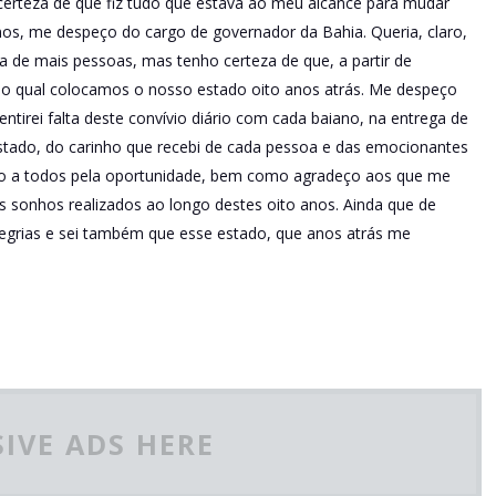
erteza de que fiz tudo que estava ao meu alcance para mudar
nos, me despeço do cargo de governador da Bahia. Queria, claro,
da de mais pessoas, mas tenho certeza de que, a partir de
o qual colocamos o nosso estado oito anos atrás. Me despeço
entirei falta deste convívio diário com cada baiano, na entrega de
estado, do carinho que recebi de cada pessoa e das emocionantes
deço a todos pela oportunidade, bem como agradeço aos que me
sonhos realizados ao longo destes oito anos. Ainda que de
legrias e sei também que esse estado, que anos atrás me
IVE ADS HERE