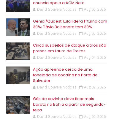
anuncia apoio a ACM Neto
David Gouveia Notícias
Aug 05, 2026
Genial/Quaest: Lula lidera 1º turno com
39%; Flávio Bolsonaro tem 30%
David Gouveia Notícias
Aug 05, 2026
Cinco suspeitos de ataque a tiros são
presos em Lauro de Freitas
David Gouveia Notícias
Aug 04, 2026
Ação apreende cerca de uma
tonelada de cocaína no Porto de
Salvador
David Gouveia Notícias
Aug 02, 2026
Gás de cozinha deve ficar mais
barato na Bahia a partir de segunda-
feira
David Gouveia Notícias
Aug 02, 2026