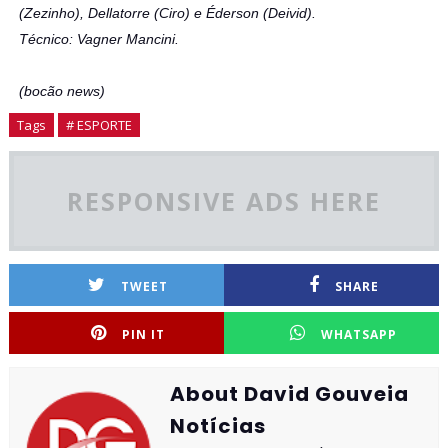
(Zezinho), Dellatorre (Ciro) e Éderson (Deivid).
Técnico: Vagner Mancini.
(bocão news)
Tags
# ESPORTE
RESPONSIVE ADS HERE
TWEET
SHARE
PIN IT
WHATSAPP
About David Gouveia
Notícias