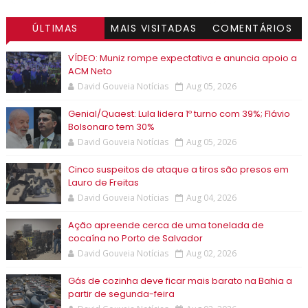
ÚLTIMAS
MAIS VISITADAS
COMENTÁRIOS
VÍDEO: Muniz rompe expectativa e anuncia apoio a
ACM Neto
David Gouveia Notícias
Aug 05, 2026
Genial/Quaest: Lula lidera 1º turno com 39%; Flávio
Bolsonaro tem 30%
David Gouveia Notícias
Aug 05, 2026
Cinco suspeitos de ataque a tiros são presos em
Lauro de Freitas
David Gouveia Notícias
Aug 04, 2026
Ação apreende cerca de uma tonelada de
cocaína no Porto de Salvador
David Gouveia Notícias
Aug 02, 2026
Gás de cozinha deve ficar mais barato na Bahia a
partir de segunda-feira