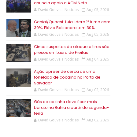
anuncia apoio a ACM Neto
David Gouveia Notícias
Aug 05, 2026
Genial/Quaest: Lula lidera 1º turno com
39%; Flávio Bolsonaro tem 30%
David Gouveia Notícias
Aug 05, 2026
Cinco suspeitos de ataque a tiros são
presos em Lauro de Freitas
David Gouveia Notícias
Aug 04, 2026
Ação apreende cerca de uma
tonelada de cocaína no Porto de
Salvador
David Gouveia Notícias
Aug 02, 2026
Gás de cozinha deve ficar mais
barato na Bahia a partir de segunda-
feira
David Gouveia Notícias
Aug 02, 2026