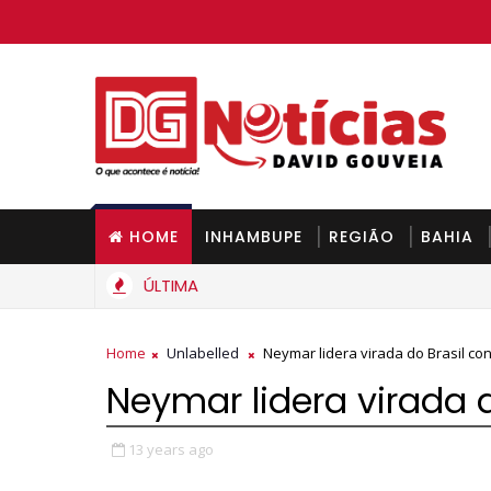
HOME
INHAMBUPE
REGIÃO
BAHIA
ÚLTIMA
Gás de cozinha deve ficar mais barato na Bahia a partir de
HIA
Home
Unlabelled
Neymar lidera virada do Brasil con
Neymar lidera virada d
13 years ago