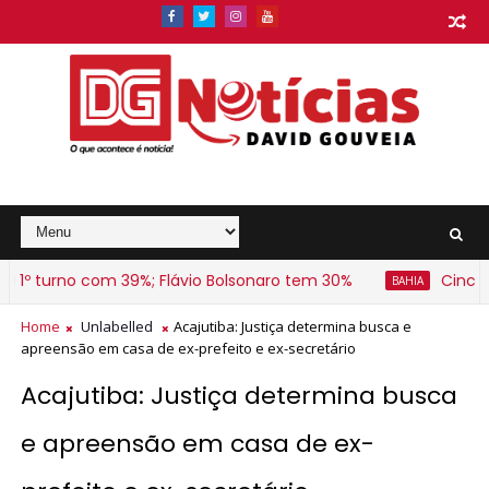
1º turno com 39%; Flávio Bolsonaro tem 30%
Cinco sus
BAHIA
Home
Unlabelled
Acajutiba: Justiça determina busca e
apreensão em casa de ex-prefeito e ex-secretário
Acajutiba: Justiça determina busca
e apreensão em casa de ex-