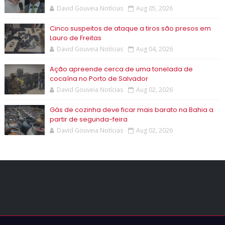
David Gouveia Notícias
Aug 05, 2026
Cinco suspeitos de ataque a tiros são presos em
Lauro de Freitas
David Gouveia Notícias
Aug 04, 2026
Ação apreende cerca de uma tonelada de
cocaína no Porto de Salvador
David Gouveia Notícias
Aug 02, 2026
Gás de cozinha deve ficar mais barato na Bahia a
partir de segunda-feira
David Gouveia Notícias
Aug 02, 2026