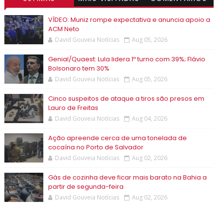
VÍDEO: Muniz rompe expectativa e anuncia apoio a
ACM Neto
David Gouveia Notícias
Aug 05, 2026
Genial/Quaest: Lula lidera 1º turno com 39%; Flávio
Bolsonaro tem 30%
David Gouveia Notícias
Aug 05, 2026
Cinco suspeitos de ataque a tiros são presos em
Lauro de Freitas
David Gouveia Notícias
Aug 04, 2026
Ação apreende cerca de uma tonelada de
cocaína no Porto de Salvador
David Gouveia Notícias
Aug 02, 2026
Gás de cozinha deve ficar mais barato na Bahia a
partir de segunda-feira
David Gouveia Notícias
Aug 02, 2026